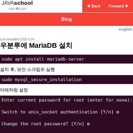
◀ Back
Forward ▶
Blog
english
Last Modified 2025.5.24
우분투에 MariaDB 설치
설치 후, 보안 스크립트 실행
아래처럼 설정
Enter current password for root (enter for none):
Switch to unix_socket authentication [Y/n] 
n
Change the root password? [Y/n] 
n