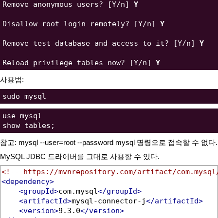
Remove anonymous users? [Y/n] 
Y
Disallow root login remotely? [Y/n] 
Y
Remove test database and access to it? [Y/n] 
Y
Reload privilege tables now? [Y/n] 
Y
사용법:
use mysql

참고: mysql --user=root --password mysql 명령으로 접속할 수 없다.
MySQL JDBC 드라이버를 그대로 사용할 수 있다.
<!-- https://mvnrepository.com/artifact/com.mysql
<dependency>
<groupId>
com.mysql
</groupId>
<artifactId>
mysql-connector-j
</artifactId>
<version>
9.3.0
</version>